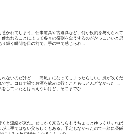
。
惹かれてしまう。仕事道具や古道具など、何か役割を与えられて
、使われることによって各々の役割を全うするのがかっこいいと思
り輝く瞬間を目の前で、手の中で感じられ...
れないのだけど、「痛風」になってしまったらしい。風が吹くだ
れです。コロナ禍でお酒を飲みに行くこともほとんどなかったし、
をしていたとは言えないけど、そこまでひ...
行くと連絡が来た。せっかく来るならもうちょっとゆっくりすれば
きが上手ではない父らしくもある。予定もなかったので一緒に昼飯
報によると日中暖かくなるらしいの...