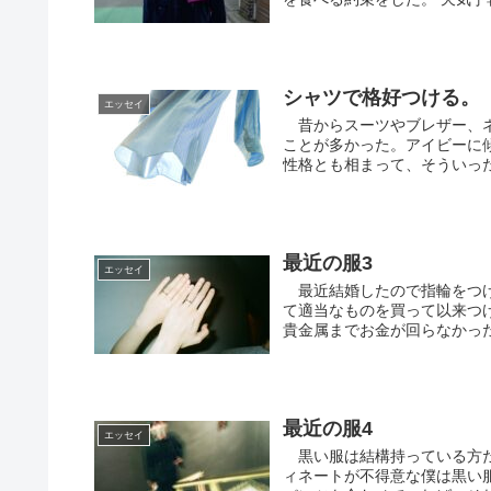
シャツで格好つける。
エッセイ
昔からスーツやブレザー、ネ
ことが多かった。アイビーに
性格とも相まって、そういった
最近の服3
エッセイ
最近結婚したので指輪をつけ
て適当なものを買って以来つ
貴金属までお金が回らなかった
最近の服4
エッセイ
黒い服は結構持っている方だ
ィネートが不得意な僕は黒い