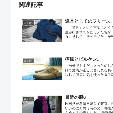
関連記事
道具としてのフリース
エッセイ
『道具』という言葉にどうも
生み出されてきたモノたちが
う。そして、そのモノたちが光
痛風とビルケン。
エッセイ
自分でもまだちょっと信じら
けで激痛が走ると言われるあ
決して健康に気を使った食生活
最近の服6
エッセイ
昨日父が急遽日帰りで東京に
いいのにと思うものの、息抜
を食べる約束をした。 天気予