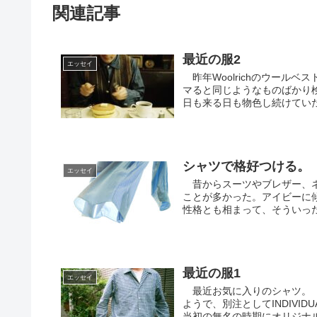
関連記事
最近の服2
エッセイ
昨年Woolrichのウール
マると同じようなものばかり
日も来る日も物色し続けていた
シャツで格好つける。
エッセイ
昔からスーツやブレザー、ネ
ことが多かった。アイビーに
性格とも相まって、そういった
最近の服1
エッセイ
最近お気に入りのシャツ。「MO
ようで、別注としてINDIVID
当初の無名の時期にオリジナルの