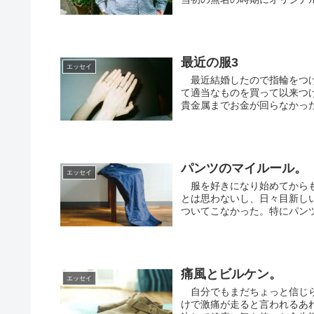
最近の服3
エッセイ
最近結婚したので指輪をつけ
て適当なものを買って以来つ
貴金属までお金が回らなかった
パンツのマイルール。
エッセイ
服を好きになり始めてからも
とは思わないし、日々目新し
ついてこなかった。特にパンツ
痛風とビルケン。
エッセイ
自分でもまだちょっと信じら
けで激痛が走ると言われるあ