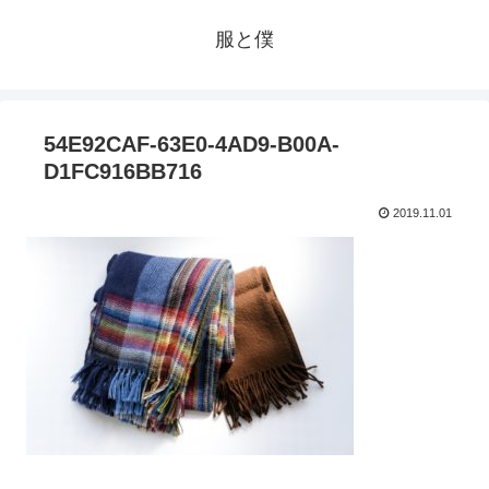
服と僕
54E92CAF-63E0-4AD9-B00A-
D1FC916BB716
2019.11.01