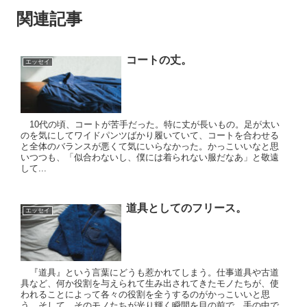
関連記事
コートの丈。
エッセイ
10代の頃、コートが苦手だった。特に丈が長いもの。足が太い
のを気にしてワイドパンツばかり履いていて、コートを合わせる
と全体のバランスが悪くて気にいらなかった。かっこいいなと思
いつつも、「似合わないし、僕には着られない服だなあ」と敬遠
して...
道具としてのフリース。
エッセイ
『道具』という言葉にどうも惹かれてしまう。仕事道具や古道
具など、何か役割を与えられて生み出されてきたモノたちが、使
われることによって各々の役割を全うするのがかっこいいと思
う。そして、そのモノたちが光り輝く瞬間を目の前で、手の中で