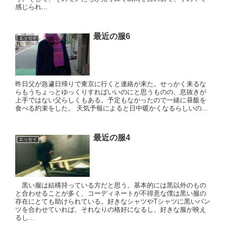
感じられ...
最近の服6
エッセイ
昨日父が急遽日帰りで東京に行くと連絡が来た。せっかく来るな
らもうちょっとゆっくりすればいいのにと思うものの、息抜きが
上手ではない父らしくもある。予定もなかったので一緒に昼飯を
食べる約束をした。 天気予報によると日中暖かくなるらしいの...
最近の服4
エッセイ
黒い服は結構持っている方だと思う。基本的には黒以外のもの
と合わせることが多く、コーディネートが不得意な僕は黒い服の
存在にとても助けられている。好きなシャツやTシャツに黒いパン
ツを合わせていれば、それなりの格好になるし、好きな服が映え
るし...