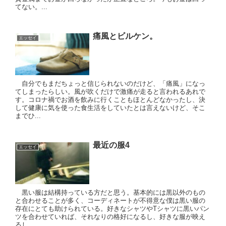
てない。...
痛風とビルケン。
エッセイ
自分でもまだちょっと信じられないのだけど、「痛風」になっ
てしまったらしい。風が吹くだけで激痛が走ると言われるあれで
す。コロナ禍でお酒を飲みに行くこともほとんどなかったし、決
して健康に気を使った食生活をしていたとは言えないけど、そこ
までひ...
最近の服4
エッセイ
黒い服は結構持っている方だと思う。基本的には黒以外のもの
と合わせることが多く、コーディネートが不得意な僕は黒い服の
存在にとても助けられている。好きなシャツやTシャツに黒いパン
ツを合わせていれば、それなりの格好になるし、好きな服が映え
るし...