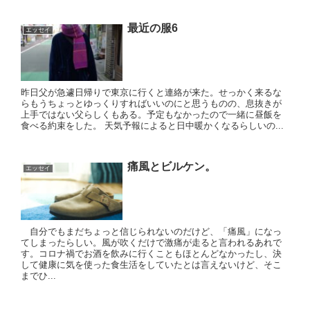
最近の服6
エッセイ
昨日父が急遽日帰りで東京に行くと連絡が来た。せっかく来るな
らもうちょっとゆっくりすればいいのにと思うものの、息抜きが
上手ではない父らしくもある。予定もなかったので一緒に昼飯を
食べる約束をした。 天気予報によると日中暖かくなるらしいの...
痛風とビルケン。
エッセイ
自分でもまだちょっと信じられないのだけど、「痛風」になっ
てしまったらしい。風が吹くだけで激痛が走ると言われるあれで
す。コロナ禍でお酒を飲みに行くこともほとんどなかったし、決
して健康に気を使った食生活をしていたとは言えないけど、そこ
までひ...