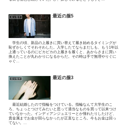
最近の服5
エッセイ
学生の頃、新品の上履きに買い替えて履き始めるタイミングが
恥ずかしくてそわそわした。入学したてならまだしも、もう1年以
上通っているのにピカピカの上履きを履くと、あからさまに買い
換えたことが丸わかりになるからだ。その時は手で無理やりぐに
ゃぐ...
最近の服3
エッセイ
最近結婚したので指輪をつけている。指輪なんて大学生のこ
ろ、ちょっとつけてみたいと思って適当なものを買って以来つけ
ていなかった。インディアンジュエリーとか憧れたりしたけど、
貴金属までお金が回らなかったが正直なところ。今もお金は回っ
てない。...