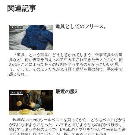
関連記事
道具としてのフリース。
エッセイ
『道具』という言葉にどうも惹かれてしまう。仕事道具や古道
具など、何か役割を与えられて生み出されてきたモノたちが、使
われることによって各々の役割を全うするのがかっこいいと思
う。そして、そのモノたちが光り輝く瞬間を目の前で、手の中で
感じられ...
最近の服2
エッセイ
昨年Woolrichのウールベストを買ってから、どうもベストばかり
が気になるようになった。ハマると同じようなものばかり検索し
続けてしまう性分のようで、BASEのアプリをひらいて来る日も来
る日も物色し続けていた。が、探してみるとどうも小さ...