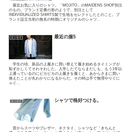
最近お気に入りのシャツ。「MOJITO」のMAIDENS SHOP別注
のもの。ブランド定番の形のようで、別注として
INDIVIDUALIZED SHIRTS製で生地をセレクトしたとのこと。ブ
ランド設立当初の無名の時期にオリジナルのシャツ...
最近の服5
エッセイ
学生の頃、新品の上履きに買い替えて履き始めるタイミングが
恥ずかしくてそわそわした。入学したてならまだしも、もう1年以
上通っているのにピカピカの上履きを履くと、あからさまに買い
換えたことが丸わかりになるからだ。その時は手で無理やりぐに
ゃぐ...
シャツで格好つける。
エッセイ
昔からスーツやブレザー、ネクタイ、シャツなど「きちんと