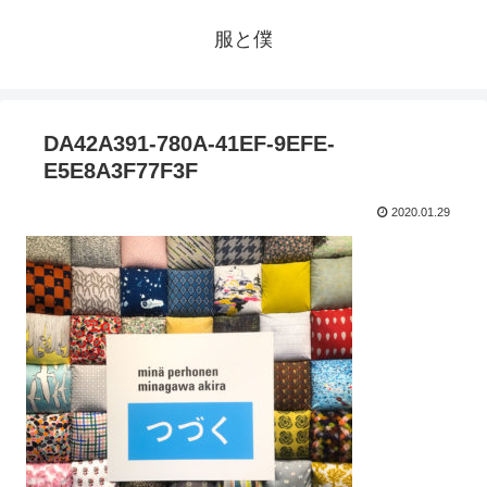
服と僕
DA42A391-780A-41EF-9EFE-
E5E8A3F77F3F
2020.01.29